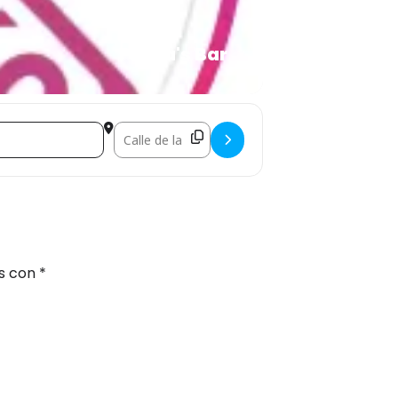
Prima's Bar
Destination Address - Mikaella and the bitches []
os con
*