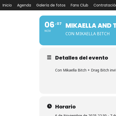
Inicio
Agenda
Galería de fotos
Fans Club
Contratació
06
07
MIKAELLA AND 
NOV
CON MIKAELLA BITCH
Detalles del evento
Con Mikaella Bitch + Drag Bitch inv
Horario
6 de Noviembre de 2025 22:30 - 7 