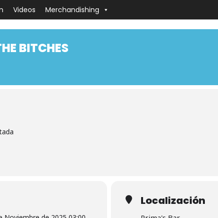
n
Videos
Merchandishing
THE BITCHES
itada
Localización
de Noviembre de 2025 03:00
Prima's Bar