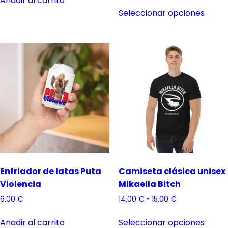
Añadir al carrito
Este
Seleccionar opciones
produ
tiene
múlti
varian
Las
opcio
se
pued
elegir
en
la
págin
de
Enfriador de latas Puta
Camiseta clásica unisex
produ
Violencia
Mikaella Bitch
Rango
6,00
€
14,00
€
-
15,00
€
de
Este
precios:
Añadir al carrito
Seleccionar opciones
produ