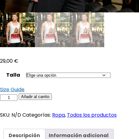
29,00
€
Talla
Size Guide
Camiseta
Añadir al carrito
de
tirantes
SKU:
N/D
Categorías:
Ropa
,
Todos los productos
unisex
FRAUDE
Descripción
Información adicional
cantidad